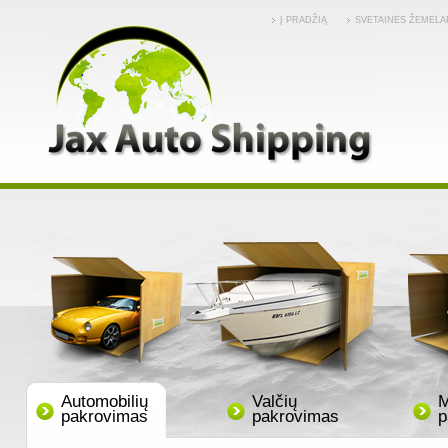
Į PRADŽIĄ
SVETAINĖS ŽEMĖLA
Automobilių
Valčių
M
pakrovimas
pakrovimas
p